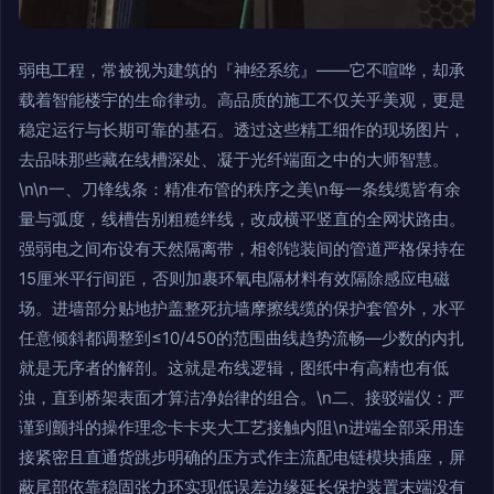
弱电工程，常被视为建筑的『神经系统』——它不喧哗，却承
载着智能楼宇的生命律动。高品质的施工不仅关乎美观，更是
稳定运行与长期可靠的基石。透过这些精工细作的现场图片，
去品味那些藏在线槽深处、凝于光纤端面之中的大师智慧。
\n\n一、刀锋线条：精准布管的秩序之美\n每一条线缆皆有余
量与弧度，线槽告别粗糙绊线，改成横平竖直的全网状路由。
强弱电之间布设有天然隔离带，相邻铠装间的管道严格保持在
15厘米平行间距，否则加裹环氧电隔材料有效隔除感应电磁
场。进墙部分贴地护盖整死抗墙摩擦线缆的保护套管外，水平
任意倾斜都调整到≤10/450的范围曲线趋势流畅—少数的内扎
就是无序者的解剖。这就是布线逻辑，图纸中有高精也有低
浊，直到桥架表面才算洁净始律的组合。\n二、接驳端仪：严
谨到颤抖的操作理念卡卡夹大工艺接触内阻\n进端全部采用连
接紧密且直通货跳步明确的压方式作主流配电链模块插座，屏
蔽尾部依靠稳固张力环实现低误差边缘延长保护装置末端没有