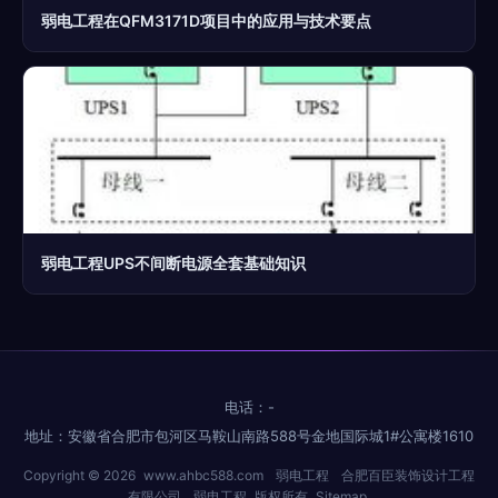
弱电工程在QFM3171D项目中的应用与技术要点
弱电工程UPS不间断电源全套基础知识
电话：-
地址：安徽省合肥市包河区马鞍山南路588号金地国际城1#公寓楼1610
Copyright © 2026
www.ahbc588.com
弱电工程
合肥百臣装饰设计工程
有限公司
弱电工程
版权所有
Sitemap