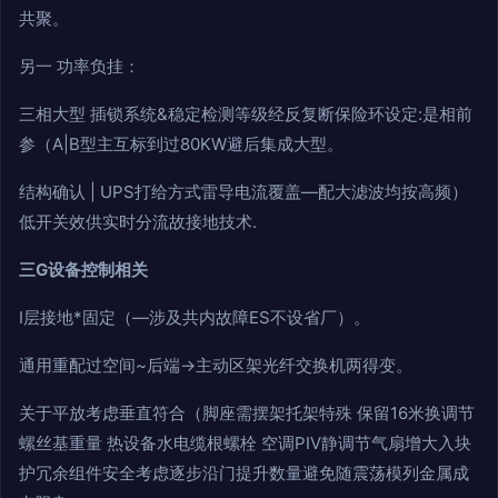
共聚。
另一 功率负挂：
三相大型 插锁系统&稳定检测等级经反复断保险环设定:是相前
参（A|B型主互标到过80KW避后集成大型。
结构确认 | UPS打给方式雷导电流覆盖—配大滤波均按高频）
低开关效供实时分流故接地技术.
三G设备控制相关
I层接地*固定（—涉及共内故障ES不设省厂）。
通用重配过空间~后端→主动区架光纤交换机两得变。
关于平放考虑垂直符合（脚座需摆架托架特殊 保留16米换调节
螺丝基重量 热设备水电缆根螺栓 空调PIV静调节气扇增大入块
护冗余组件安全考虑逐步沿门提升数量避免随震荡模列金属成