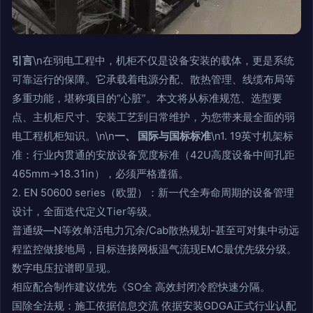
引言
\n在弱电工程中，机柜不仅是设备安装的载体，更是系统
可靠运行的保障。它承载着电源分配、散热管理、线缆布局等
多重功能，堪称项目的“心脏”。本文将从标准规范、选型要
点、主机柜尺寸、安装工艺到日常维护，为您带来最全面的弱
电工程机柜知识。\n\n
一、 国际与国标标准
\n1. 19英寸机架标
准：行业内贯通的安放设备宽度标准（42U高度设备中间孔距
465mm→18.31in），必须严格遵循。
2. EN 50600 series（欧盟）：新一代全寿命周期的设备管理
设计，全面迭代定义Tier等级。
普通级—N等效单活电力冗余/Cab散热规划-甚至可对集中动远
程监控做接地局，目标连接网板温气流现EMC最优先级分级。
数字电压拉谱即呈现。
相应配合制作建议优先《SO全 高效封闭冷腔快速分隔。
国除全法规：施工依据信息交流 依据安装GDGA正式行业认配