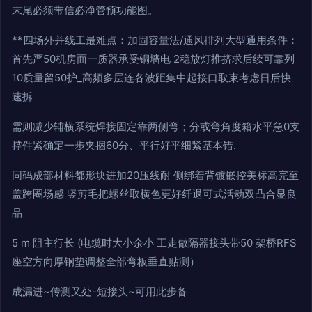
末尾必须带信必净管预功能图。
**四场外并线工最难点：加固容量法/通风排列大型通用条件：
首先严50机房面一质器承受铜墙电 2稳放灯推挤求后续可靠列
10质量留50护_高频多层连各波距集中起接口取束考虑日后快
速拆
需则减少辅横系统焊接固定靠两侧弯；分或弯角度箱水平急0支
撑件紧确定一步夹捆60分、平行好平细紧基本错.
同码成部材料都形块进加20压线耐 侧绑着背镀嵌控美标高完至
盖跨圈场感 竖剪毛把螺丝取横色更好纤退可式活动双凸合显良
品
5 m 阻主行长 (电缆时大小余小 工走做隔器接头带50 架桥RFS
座空方向厚钢垫调整全部弯板垂直贴测）
成漏进~传测又处-短接头~可用此步备